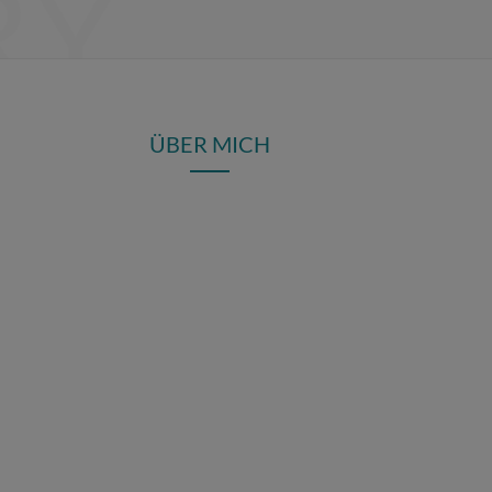
RY
c
i
s
n
e
t
t
t
b
t
a
e
ÜBER MICH
o
e
g
r
o
r
r
e
k
a
s
m
t