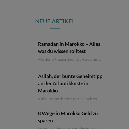
NEUE ARTIKEL
Ramadan in Marokko – Alles
was du wissen solltest
Alle deine Fragen über das Reisen in Marokko während des Ramadan in einem Artikel beantwortet!
Asilah, der bunte Geheimtipp
an der Atlantikküste in
Marokko
Asilah ist eine kleine Stadt südlich von Tangier an der Atlantikküste Marokkos. Früher eine wichtige…
8 Wege in Marokko Geld zu
sparen
Leben und Reisen in Marokko ist zwar deutlich günstiger als in Westeuropa, aber ein klassisches Billigreiseland ist es nicht. Natürlich gibt es ein paar Wege, wie man beim Reisen in Marokko Geld sparen kann. Am besten, um es dann für die etwas teureren Abenteuer und Erlebnisse auszugeben.