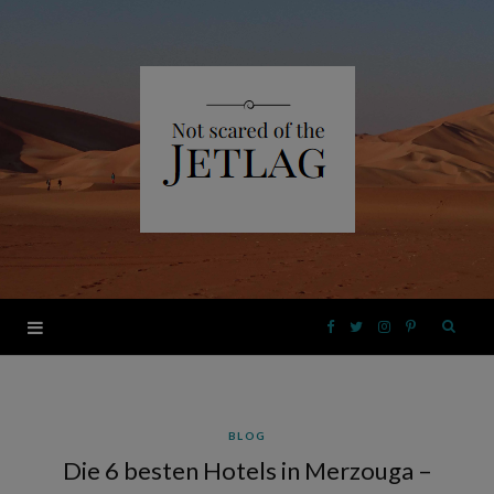
F
T
I
P
a
w
n
i
BLOG
c
i
s
n
Die 6 besten Hotels in Merzouga –