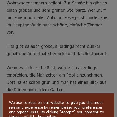
Wohnwagencampern beliebt. Zur Straße hin gibt es
einen großen und sehr grünen Stellplatz. Wer „nur“
mit einem normalen Auto unterwegs ist, findet aber
im Hauptgebäude auch schöne, einfache Zimmer
vor.
Hier gibt es auch große, allerdings recht dunkel
gehaltene Aufenthaltsbereiche und das Restaurant.
Wenn es nicht zu heiß ist, würde ich allerdings
empfehlen, die Mahlzeiten am Pool einzunehmen.
Dort ist es schön grün und man hat einen Blick auf
die Dünen hinter dem Garten.
We use cookies on our website to give you the most
Das Hotel liegt nicht in Merzouga, sondern kurz vor
relevant experience by remembering your preferences
Hassilabied am Rand der Dünen.
and repeat visits. By clicking “Accept”, you consent to
the use of ALL the cookies.