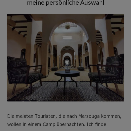
meine persönliche Auswahl
e
t
t
t
b
t
a
e
o
e
g
r
o
r
r
e
k
a
s
m
t
Die meisten Touristen, die nach Merzouga kommen,
wollen in einem Camp übernachten. Ich finde