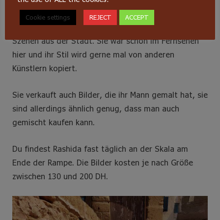
mehrere) Bild von Rashida. Rashida kommt aus
Cookie settings
REJECT
ACCEPT
Essaouira und malt schon seit über 20 Jahren
Szenen aus der Stadt. Sie war schon im Fernsehen
hier und ihr Stil wird gerne mal von anderen
Künstlern kopiert.
Sie verkauft auch Bilder, die ihr Mann gemalt hat, sie
sind allerdings ähnlich genug, dass man auch
gemischt kaufen kann.
Du findest Rashida fast täglich an der Skala am
Ende der Rampe. Die Bilder kosten je nach Größe
zwischen 130 und 200 DH.