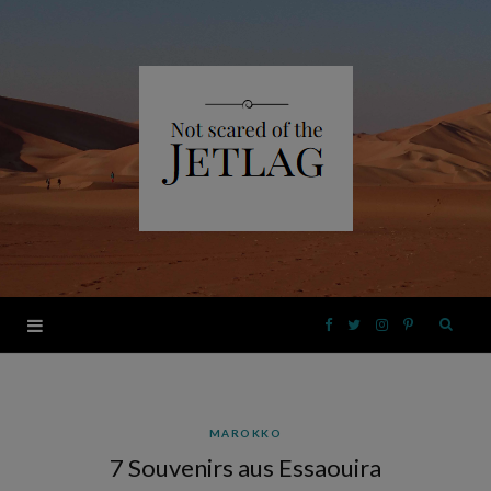
F
T
I
P
a
w
n
i
MAROKKO
c
i
s
n
7 Souvenirs aus Essaouira