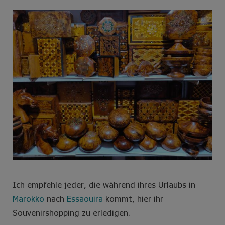
e
t
t
t
b
t
a
e
o
e
g
r
o
r
r
e
k
a
s
m
t
Ich empfehle jeder, die während ihres Urlaubs in
Marokko
nach
Essaouira
kommt, hier ihr
Souvenirshopping zu erledigen.