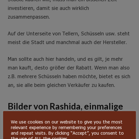
investieren, damit sie auch wirklich
zusammenpassen.
Auf der Unterseite von Tellern, Schüsseln usw. steht
meist die Stadt und manchmal auch der Hersteller.
Man sollte auch hier handeln, und es gilt, je mehr
man kauft, desto größer der Rabatt. Wenn man also
z.B. mehrere Schüsseln haben möchte, bietet es sich
an, sie alle beim gleichen Verkäufer zu kaufen.
Bilder von Rashida, einmalige
Souvenirs aus Essaouira
We use cookies on our website to give you the most
relevant experience by remembering your preferences
and repeat visits. By clicking “Accept”, you consent to
the use of ALL the cookies.
Ein etwas anderes Mitbringsel ist ein (oder auch