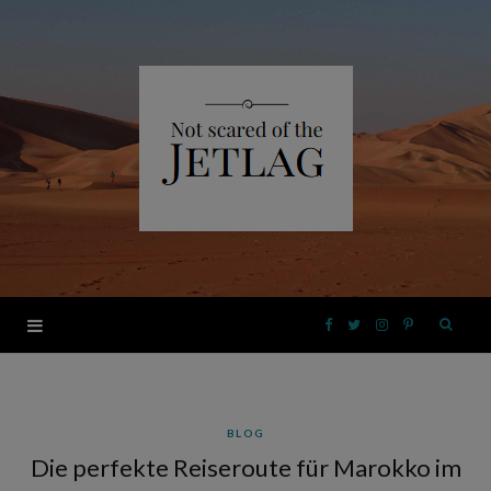
F
T
I
P
a
w
n
i
BLOG
c
i
s
n
Die perfekte Reiseroute für Marokko im