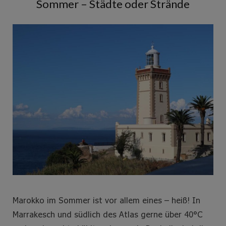
Sommer – Städte oder Strände
e
t
t
t
b
t
a
e
o
e
g
r
o
r
r
e
k
a
s
m
t
Marokko im Sommer ist vor allem eines – heiß! In
Marrakesch und südlich des Atlas gerne über 40°C