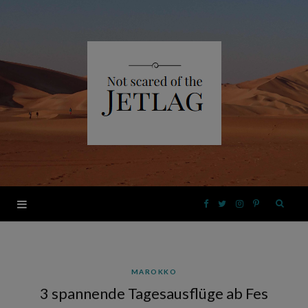
F
T
I
P
a
w
n
i
MAROKKO
c
i
s
n
3 spannende Tagesausflüge ab Fes