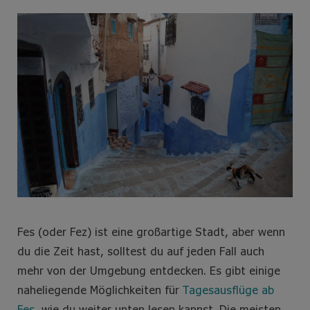
e
t
t
t
b
t
a
e
o
e
g
r
o
r
r
e
k
a
s
m
t
Fes (oder Fez) ist eine großartige Stadt, aber wenn
du die Zeit hast, solltest du auf jeden Fall auch
mehr von der Umgebung entdecken. Es gibt einige
naheliegende Möglichkeiten für
Tagesausflüge ab
Fes
, wie du weiter unten lesen kannst. Die meisten