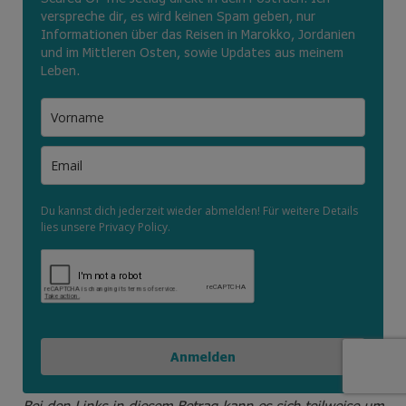
Verpasse nie wieder neue Artikel und Neuigkeiten aus
meinem Leben. Melde dich für meinen Newsletter an
und du erhälst Updates über neue Blogposts auf Not
Scared Of The Jetlag direkt in dein Postfach. Ich
verspreche dir, es wird keinen Spam geben, nur
Informationen über das Reisen in Marokko, Jordanien
und im Mittleren Osten, sowie Updates aus meinem
Leben.
Du kannst dich jederzeit wieder abmelden! Für weitere Details
lies unsere Privacy Policy.